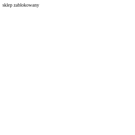
s
klep zablokowany