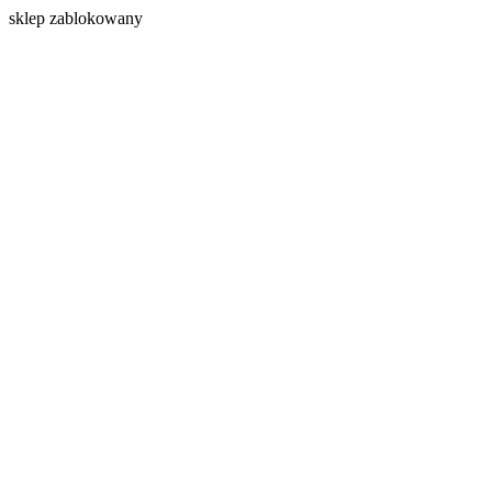
s
klep zablokowany