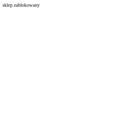
s
klep zablokowany