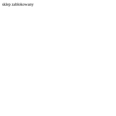
s
klep zablokowany