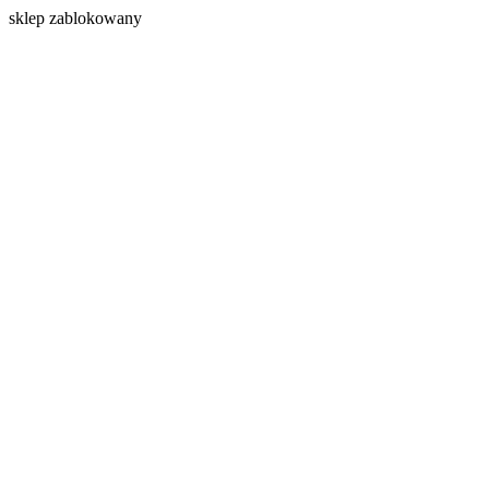
s
klep zablokowany