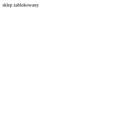
s
klep zablokowany