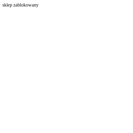
s
klep zablokowany