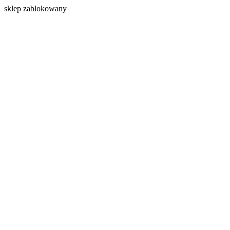
s
klep zablokowany