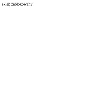
s
klep zablokowany