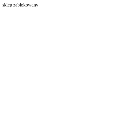
s
klep zablokowany