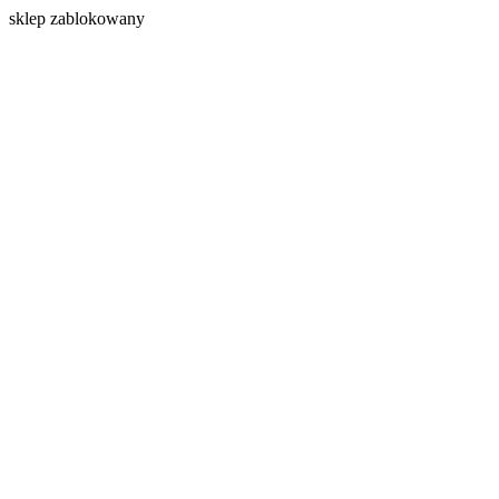
s
klep zablokowany