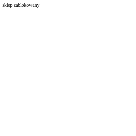
s
klep zablokowany