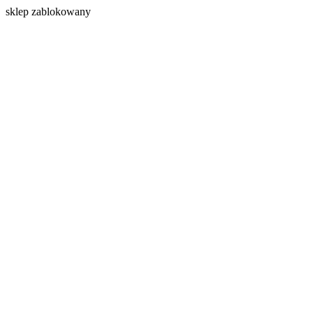
s
klep zablokowany