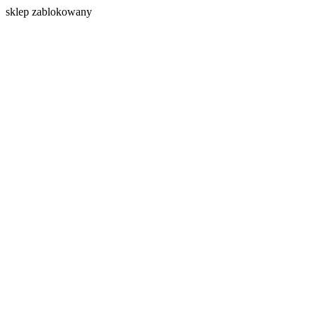
s
klep zablokowany