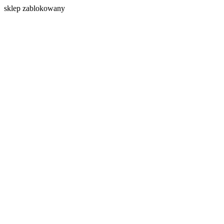
s
klep zablokowany