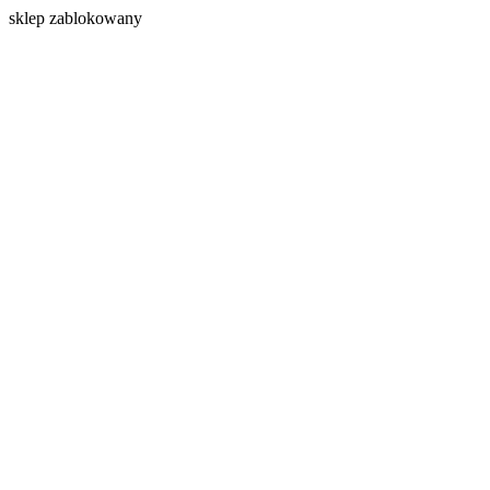
s
klep zablokowany