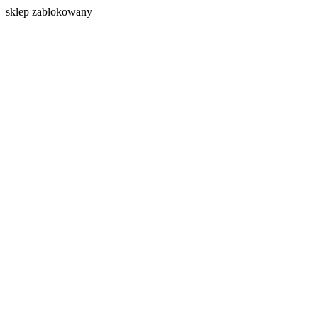
s
klep zablokowany