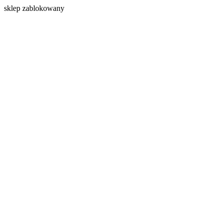
s
klep zablokowany