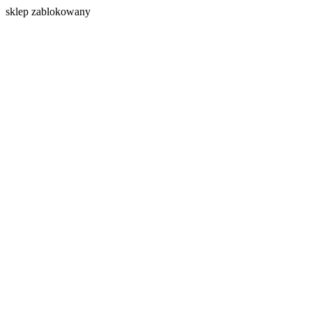
s
klep zablokowany