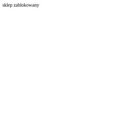
s
klep zablokowany