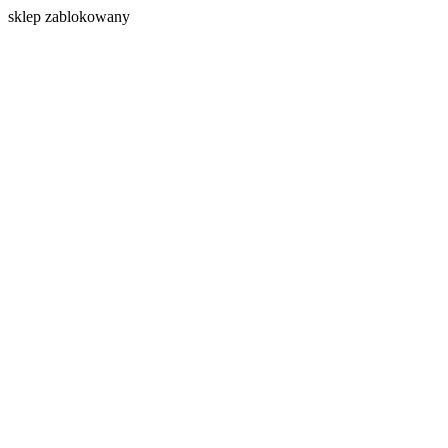
s
klep zablokowany