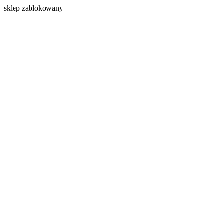
s
klep zablokowany