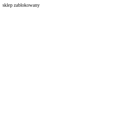
s
klep zablokowany