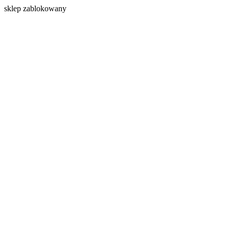
s
klep zablokowany