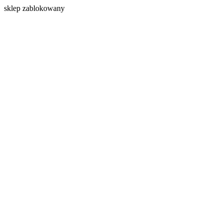
s
klep zablokowany